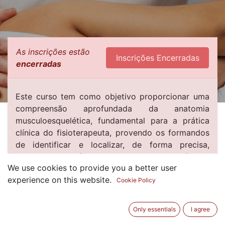
As inscrições estão
Inscrições Encerradas
encerradas
Este curso tem como objetivo proporcionar uma
compreensão aprofundada da anatomia
musculoesquelética, fundamental para a prática
clínica do fisioterapeuta, provendo os formandos
de identificar e localizar, de forma precisa,
estruturas anatómicas de relevo. Através de
We use cookies to provide you a better user
técnicas hands-on e instruções especializadas, os
experience on this website.
formandos irão aprender a palpar estruturas
Cookie Policy
ósseas, músculos, tendões, ligamentos, trajetos
nervosos e vasculares.
Only essentials
I agree
Serão destacados pontos de referência e