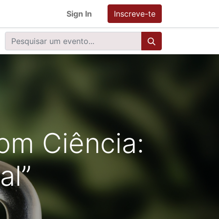
Sign In
Inscreve-te
om Ciência:
al”