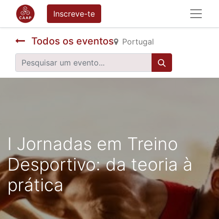
Inscreve-te
Todos os eventos
Portugal
I Jornadas em Treino
Desportivo: da teoria à
prática