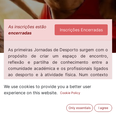
As inscrições estão
Inscrições Encerradas
encerradas
As primeiras Jornadas de Desporto surgem com o
propósito de criar um espaço de encontro,
reflexão e partilha de conhecimento entre a
comunidade académica e os profissionais ligados
ao desporto e à atividade física. Num contexto
em que o desporto assume um papel cada vez
We use cookies to provide you a better user
mais relevante na promoção da saúde, do bem-
experience on this website.
estar e da inclusão social, torna-se fundamental
Cookie Policy
reforçar a ligação entre a investigação científica, a
prática profissional e as políticas institucionais.
Only essentials
I agree