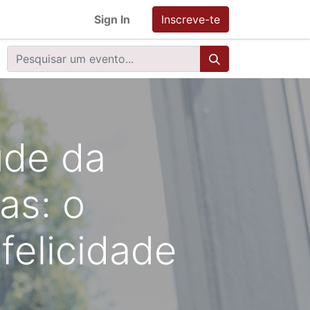
Sign In
Inscreve-te
úde da
as: o
felicidade