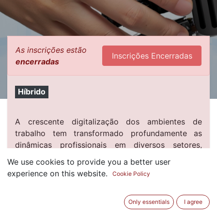
As inscrições estão
Inscrições Encerradas
encerradas
Híbrido
A crescente digitalização dos ambientes de
trabalho tem transformado profundamente as
dinâmicas profissionais em diversos setores,
incluindo a área da saúde. A introdução de novas
We use cookies to provide you a better user
tecnologias, como sistemas de gestão digital,
experience on this website.
Cookie Policy
inteligência artificial e trabalho remoto, trouxe
ganhos significativos em eficiência e precisão,
mas também introduziu novos desafios em termos
Only essentials
I agree
de segurança e saúde no trabalho.