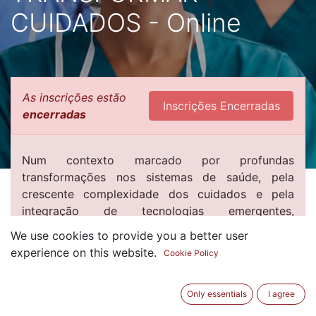
CUIDADOS - Online
As inscrições estão
Inscrições Encerradas
encerradas
Num contexto marcado por profundas
transformações nos sistemas de saúde, pela
crescente complexidade dos cuidados e pela
integração de tecnologias emergentes,
nomeadamente a inteligência artificial, a
We use cookies to provide you a better user
Supervisão Clínica em Enfermagem assume um
experience on this website.
Cookie Policy
papel estratégico no desenvolvimento
profissional, na promoção de práticas reflexivas e
na consolidação de cuidados seguros, éticos e
Only essentials
I agree
humanizados.