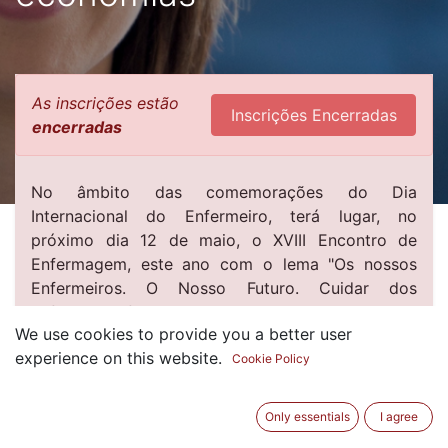
As inscrições estão
Inscrições Encerradas
encerradas
No âmbito das comemorações do Dia
Internacional do Enfermeiro, terá lugar, no
próximo dia 12 de maio, o XVIII Encontro de
Enfermagem, este ano com o lema "Os nossos
Enfermeiros. O Nosso Futuro. Cuidar dos
enfermeiros fortalece as economias".
We use cookies to provide you a better user
O programa inclui uma Mesa-redonda (online)
experience on this website.
dedicada ao tema "Cuidar de Quem Cuida: O
Cookie Policy
Futuro da Enfermagem e o Impacto na Sociedade",
que visa promover a discussão em torno dos
Only essentials
I agree
desafios contemporâneos da profissão e do seu