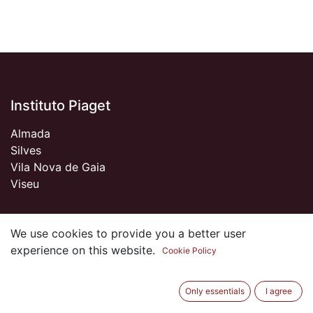
Instituto Piaget
Almada
Silves
Vila Nova de Gaia
Viseu
We use cookies to provide you a better user
Sobre nós
experience on this website.
Cookie Policy
Somos um Clube de Antigos Alunos do Piaget
apaixonados pela Instituição e por tudo o que de bom
Only essentials
I agree
vivemos durante os anos em que estudámos por cá.