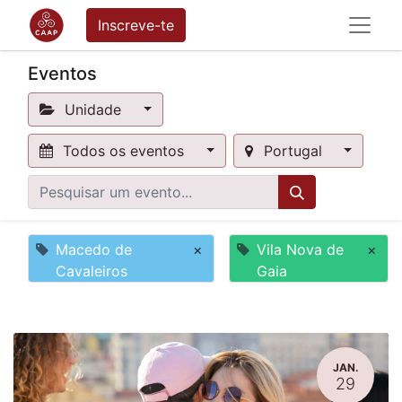
Inscreve-te
Eventos
Unidade
Todos os eventos
Portugal
Macedo de
×
Vila Nova de
×
Cavaleiros
Gaia
JAN.
29