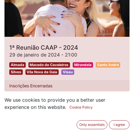
1ª Reunião CAAP - 2024
29 de janeiro de 2024
-
21:00
Almada
Macedo de Cavaleiros
Mirandela
Santo André
Silves
Vila Nova de Gaia
Viseu
Inscrições Encerradas
We use cookies to provide you a better user
experience on this website.
Cookie Policy
FEV.
10
Only essentials
I agree