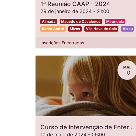
1ª Reunião CAAP - 2024
29 de janeiro de 2024
-
21:00
Almada
Macedo de Cavaleiros
Mirandela
Santo André
Silves
Vila Nova de Gaia
Viseu
Inscrições Encerradas
MAI.
10
Curso de Intervenção de Enfermagem na Saúde Mental da Criança e Jovem - 2ª edição
10 de maio de 2024
-
09:00