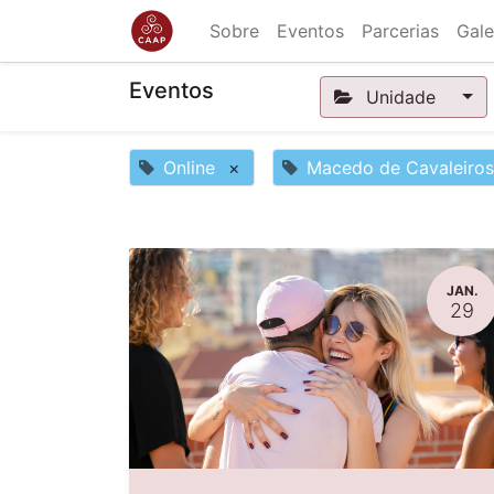
Sobre
Eventos
Parcerias
Gale
Eventos
Unidade
Online
×
Macedo de Cavaleiros
JAN.
29