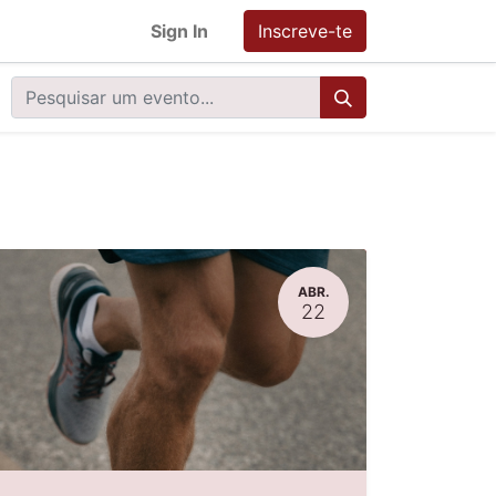
Sign In
Inscreve-te
ABR.
22