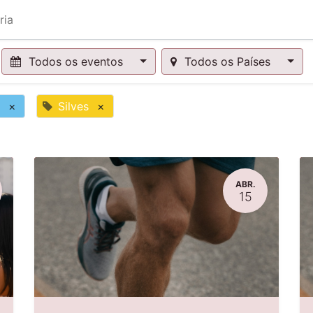
ria
Todos os eventos
Todos os Países
×
Silves
×
ABR.
15