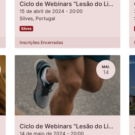
Ciclo de Webinars "Lesão do Ligamento Cruzado Anterior - da avaliação à reabilitação"
15 de abril de 2024
-
20:00
Silves
,
Portugal
Silves
Inscrições Encerradas
MAI.
14
Ciclo de Webinars "Lesão do Ligamento Cruzado Anterior - Da Avaliação à Reabilitação"
14 de maio de 2024
-
20:00