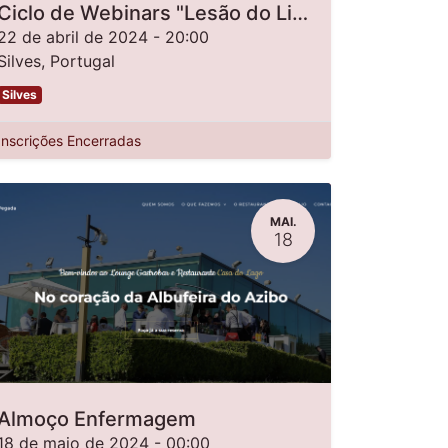
Ciclo de Webinars "Lesão do Ligamento Cruzado Anterior - Da Avaliação à Reabilitação"
22 de abril de 2024
-
20:00
Silves
,
Portugal
Silves
Inscrições Encerradas
MAI.
18
Almoço Enfermagem
18 de maio de 2024
-
00:00