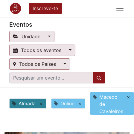
Inscreve-te
Eventos
Unidade
Todos os eventos
Todos os Países
Macedo
×
Almada
×
Online
×
de
Cavaleiros