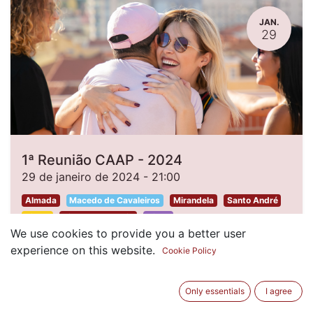
JAN.
29
1ª Reunião CAAP - 2024
29 de janeiro de 2024
-
21:00
Almada
Macedo de Cavaleiros
Mirandela
Santo André
Silves
Vila Nova de Gaia
Viseu
We use cookies to provide you a better user
experience on this website.
Inscrições Encerradas
Cookie Policy
Only essentials
I agree
ABR.