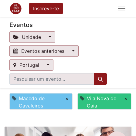
Inscreve-te
Eventos
Unidade
Eventos anteriores
Portugal
Macedo de
×
Vila Nova de
×
Cavaleiros
Gaia