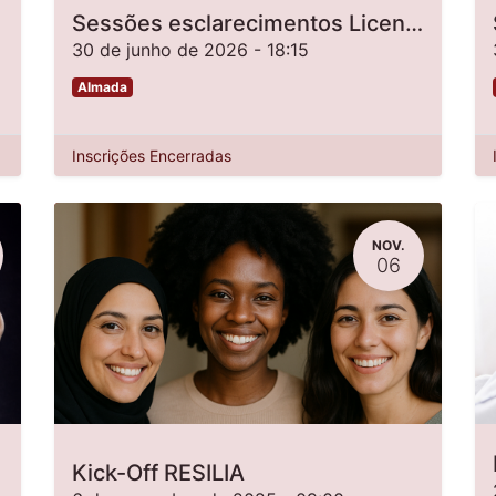
Sessões esclarecimentos Licenciatura em Dietética e Nutrição (Licenciados) - Online
30 de junho de 2026
-
18:15
Almada
Inscrições Encerradas
NOV.
06
Kick-Off RESILIA