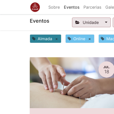
Sobre
Eventos
Parcerias
Gale
Eventos
Unidade
Almada
×
Online
×
Mac
JUL.
18