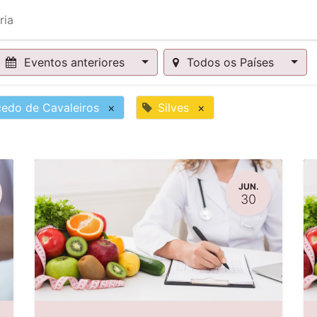
ria
Eventos anteriores
Todos os Países
edo de Cavaleiros
×
Silves
×
JUN.
30