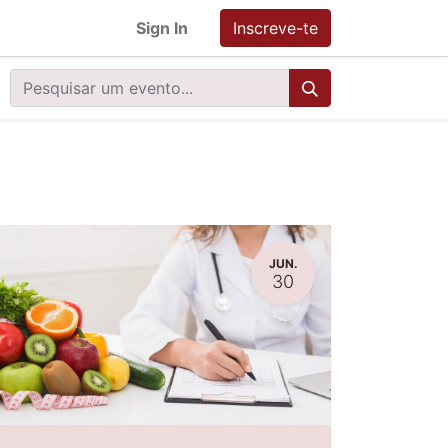
Sign In
Inscreve-te
JUN.
30