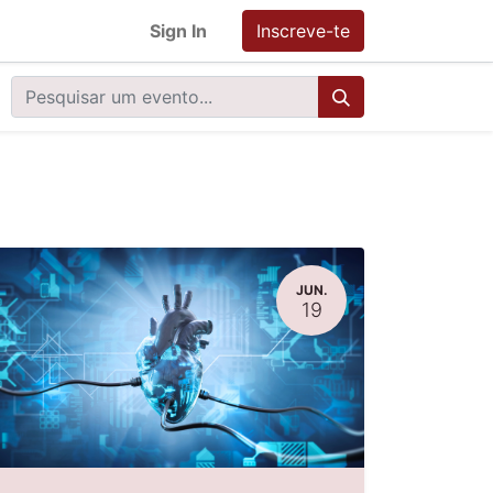
Sign In
Inscreve-te
JUN.
19