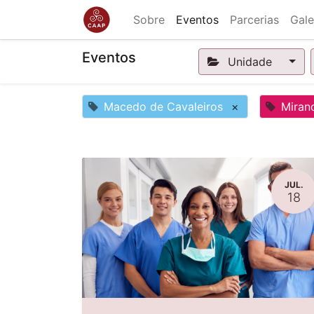
Sobre
Eventos
Parcerias
Gale
Eventos
Unidade
Macedo de Cavaleiros
×
Miran
JUL.
18