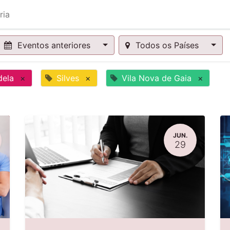
ria
Eventos anteriores
Todos os Países
dela
×
Silves
×
Vila Nova de Gaia
×
JUN.
29