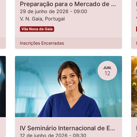
 Online
Preparação para o Mercado de trabalho
29 de junho de 2026
-
09:00
V. N. Gaia
,
Portugal
Vila Nova de Gaia
Inscrições Encerradas
JUN.
12
IV Seminário Internacional de Enfermagem do Trabalho: “Liderar o Trabalho, Proteger as Pessoas - O Futuro da Saúde Ocupacional”
12 de junho de 2026
-
09:30