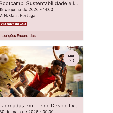
Bootcamp: Sustentabilidade e Inovação em Saúde
19 de junho de 2026
-
14:00
V. N. Gaia
,
Portugal
Vila Nova de Gaia
Inscrições Encerradas
MAI.
30
I Jornadas em Treino Desportivo: da teoria à prática
30 de maio de 2026
-
09:00