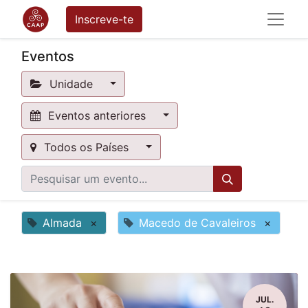
Inscreve-te
Eventos
Unidade
Eventos anteriores
Todos os Países
Almada
×
Macedo de Cavaleiros
×
JUL.