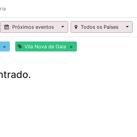
ria
Próximos eventos
Todos os Países
×
Vila Nova de Gaia
×
trado.