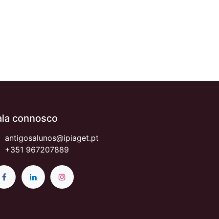
ala connosco
antigosalunos@ipiaget.pt
+351 967207889