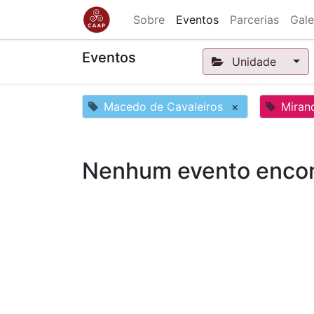
Sobre
Eventos
Parcerias
Gale
Eventos
Unidade
Macedo de Cavaleiros
×
Miran
Nenhum evento encon