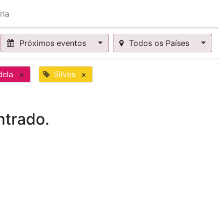
ria
Próximos eventos
Todos os Países
dela
×
Silves
×
trado.