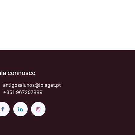
ala connosco
antigosalunos@ipiaget.pt
+351 967207889