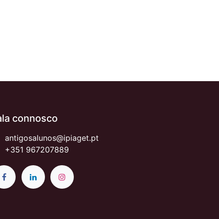
ala connosco
antigosalunos@ipiaget.pt
+351 967207889