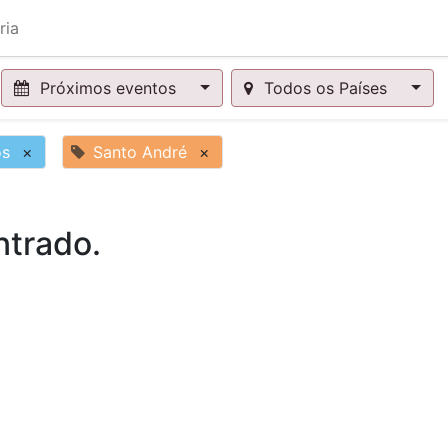
ria
Próximos eventos
Todos os Países
os
×
Santo André
×
trado.