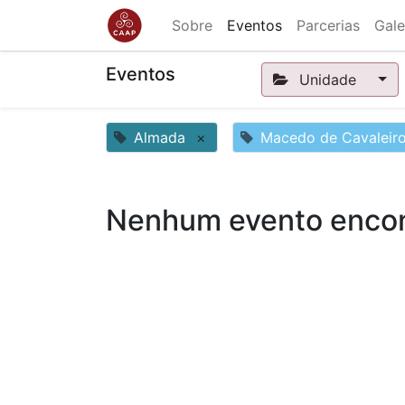
Sobre
Eventos
Parcerias
Gale
Eventos
Unidade
Almada
×
Macedo de Cavaleir
Nenhum evento encon