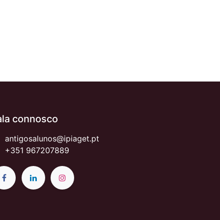
ala connosco
antigosalunos@ipiaget.pt
+351 967207889