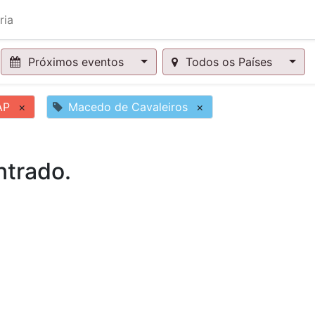
ria
Próximos eventos
Todos os Países
AP
×
Macedo de Cavaleiros
×
trado.