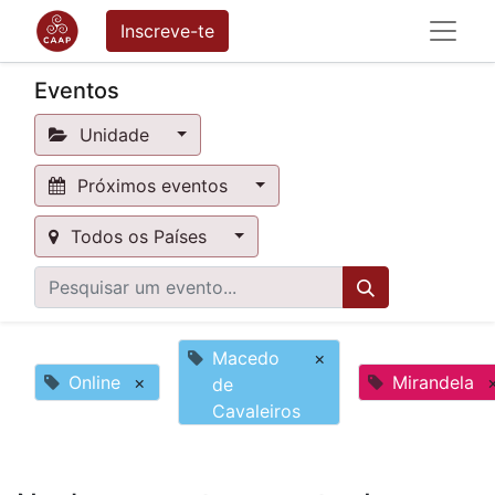
Inscreve-te
Eventos
Unidade
Próximos eventos
Todos os Países
Macedo
×
Online
×
Mirandela
de
Cavaleiros