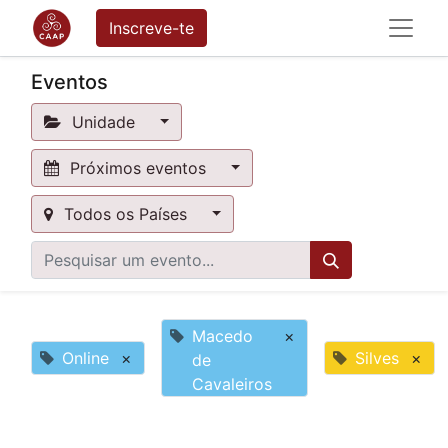
Inscreve-te
Eventos
Unidade
Próximos eventos
Todos os Países
Macedo
×
Online
×
Silves
×
de
Cavaleiros