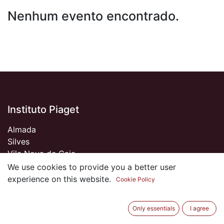
Nenhum evento encontrado.
Instituto Piaget
Almada
Silves
Vila Nova de Gaia
Viseu
We use cookies to provide you a better user
experience on this website.
Cookie Policy
Sobre nós
Only essentials
I agree