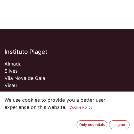
Instituto Piaget
Almada
Silves
Vila Nova de Gaia
Viseu
We use cookies to provide you a better user
experience on this website.
Cookie Policy
Sobre nós
Somos um Clube de Antigos Alunos do Piaget
Only essentials
I agree
apaixonados pela Instituição e por tudo o que de bom