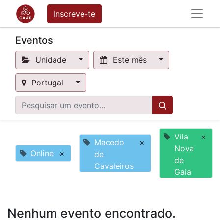
Inscreve-te
Eventos
Unidade
Este mês
Portugal
Vila
×
Macedo
×
Nova
Online
×
de
de
Cavaleiros
Gaia
Nenhum evento encontrado.