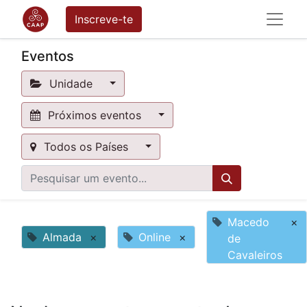
Inscreve-te
Eventos
Unidade
Próximos eventos
Todos os Países
Macedo
×
Almada
×
Online
×
de
Cavaleiros