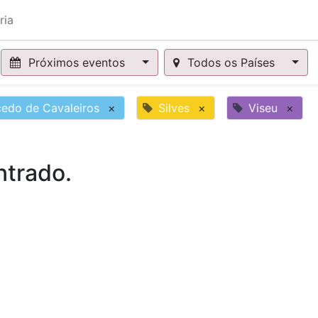
ria
Próximos eventos
Todos os Países
edo de Cavaleiros
×
Silves
×
Viseu
×
trado.