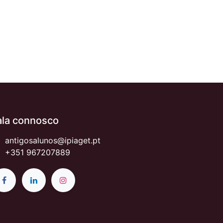
ala connosco
antigosalunos@ipiaget.pt
+351 967207889