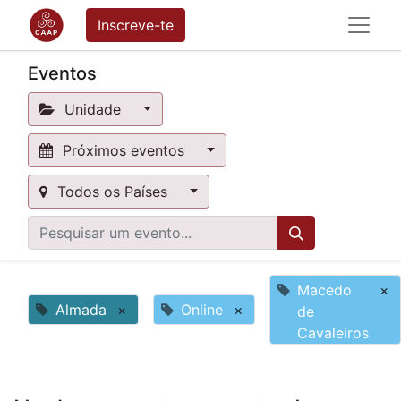
Inscreve-te
Eventos
Unidade
Próximos eventos
Todos os Países
Macedo
×
Almada
×
Online
×
de
Cavaleiros