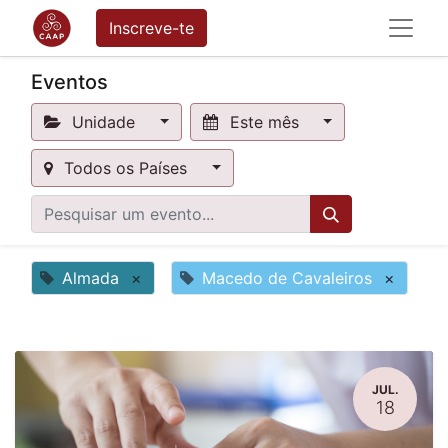
Inscreve-te
Eventos
Unidade
Este mês
Todos os Países
Almada
×
Macedo de Cavaleiros
×
JUL.
18