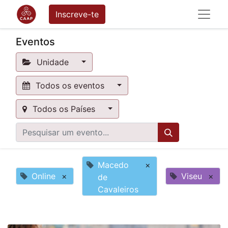
Inscreve-te
Eventos
Unidade
Todos os eventos
Todos os Países
Macedo
×
Online
×
Viseu
×
de
Cavaleiros