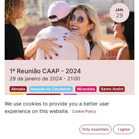
JAN.
29
1ª Reunião CAAP - 2024
29 de janeiro de 2024
-
21:00
Almada
Macedo de Cavaleiros
Mirandela
Santo André
Silves
Vila Nova de Gaia
Viseu
We use cookies to provide you a better user
experience on this website.
Inscrições Encerradas
Cookie Policy
Only essentials
I agree
MAR.