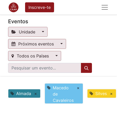
Inscreve-te
Eventos
Unidade
Próximos eventos
Todos os Países
Macedo
×
Almada
×
Silves
×
de
Cavaleiros