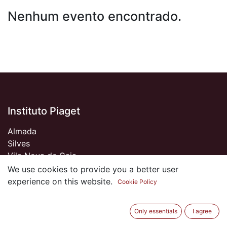
Nenhum evento encontrado.
Instituto Piaget
Almada
Silves
Vila Nova de Gaia
Viseu
We use cookies to provide you a better user
experience on this website.
Cookie Policy
Sobre nós
Only essentials
I agree