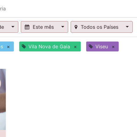
ria
de
Este mês
Todos os Países
os
×
Vila Nova de Gaia
×
Viseu
×