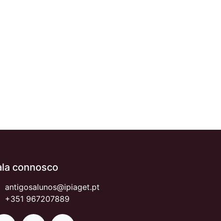
ala connosco
antigosalunos@ipiaget.pt
+351 967207889