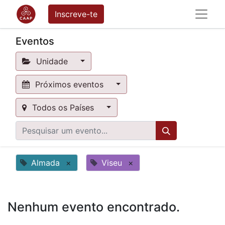
Inscreve-te
Eventos
Unidade
Próximos eventos
Todos os Países
Almada
×
Viseu
×
Nenhum evento encontrado.