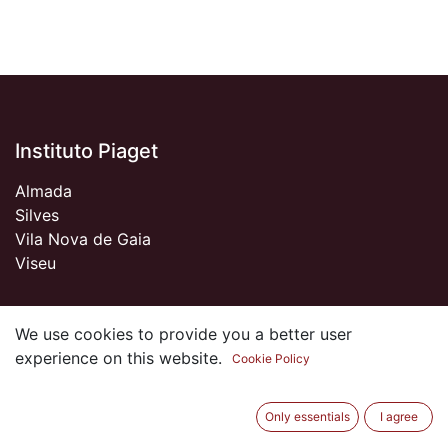
Instituto Piaget
Almada
Silves
Vila Nova de Gaia
Viseu
We use cookies to provide you a better user
Sobre nós
experience on this website.
Cookie Policy
Somos um Clube de Antigos Alunos do Piaget
apaixonados pela Instituição e por tudo o que de bom
Only essentials
I agree
vivemos durante os anos em que estudámos por cá.