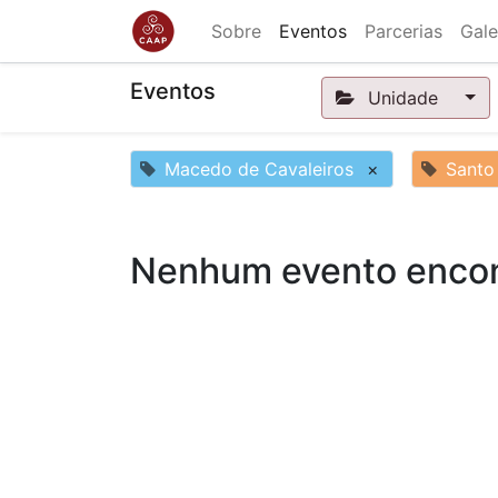
Sobre
Eventos
Parcerias
Gale
Eventos
Unidade
Macedo de Cavaleiros
×
Santo
Nenhum evento encon