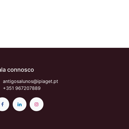
ala connosco
antigosalunos@ipiaget.pt
+351 967207889