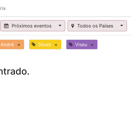
ria
Próximos eventos
Todos os Países
 André
×
Silves
×
Viseu
×
trado.