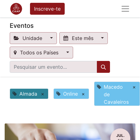
Inscreve-te
Eventos
Unidade
Este mês
Todos os Países
Macedo
×
Almada
×
Online
×
de
Cavaleiros
JUL.