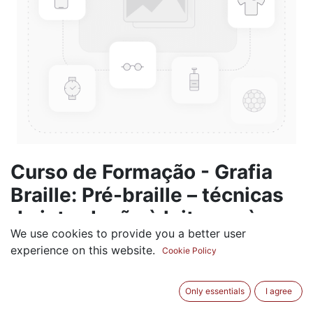
Curso de Formação - Grafia
Braille: Pré-braille – técnicas
de introdução à leitura e à
We use cookies to provide you a better user
escrita; Introdução à leitura e
experience on this website.
Cookie Policy
escrita da Grafia Braille na
Língua Portuguesa
Only essentials
I agree